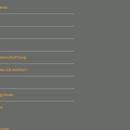
eite
s
tsbeschaffung
nn ich helfen?
!
rgründe
kt
ssum