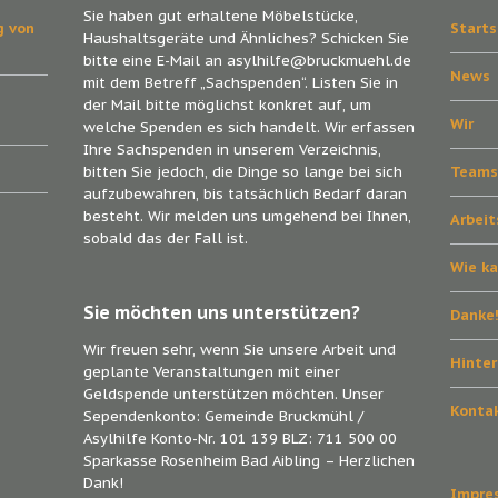
Sie haben gut erhaltene Möbelstücke,
g von
Starts
Haushaltsgeräte und Ähnliches? Schicken Sie
bitte eine E-Mail an asylhilfe@bruckmuehl.de
News
mit dem Betreff „Sachspenden“. Listen Sie in
der Mail bitte möglichst konkret auf, um
Wir
welche Spenden es sich handelt. Wir erfassen
Ihre Sachspenden in unserem Verzeichnis,
bitten Sie jedoch, die Dinge so lange bei sich
Team
aufzubewahren, bis tatsächlich Bedarf daran
besteht. Wir melden uns umgehend bei Ihnen,
Arbei
sobald das der Fall ist.
Wie ka
Sie möchten uns unterstützen?
Danke
Wir freuen sehr, wenn Sie unsere Arbeit und
Hinte
geplante Veranstaltungen mit einer
Geldspende unterstützen möchten. Unser
Konta
Sependenkonto: Gemeinde Bruckmühl /
Asylhilfe Konto-Nr. 101 139 BLZ: 711 500 00
Sparkasse Rosenheim Bad Aibling – Herzlichen
Dank!
Impre