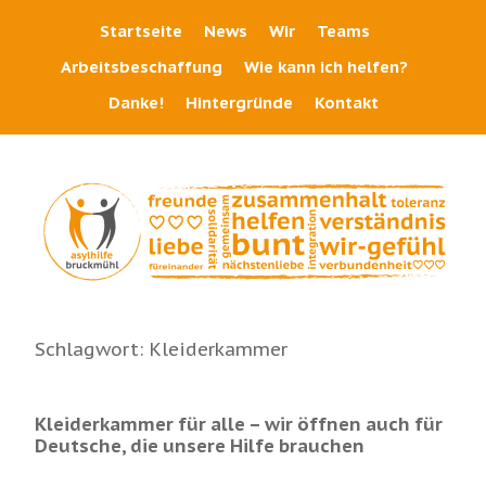
Startseite
News
Wir
Teams
Arbeitsbeschaffung
Wie kann ich helfen?
Danke!
Hintergründe
Kontakt
Schlagwort:
Kleiderkammer
Kleiderkammer für alle – wir öffnen auch für
Deutsche, die unsere Hilfe brauchen