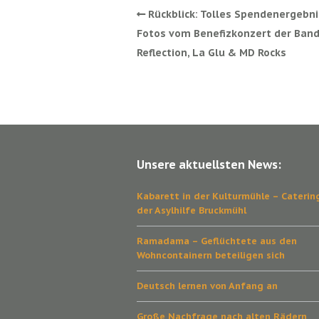
Rückblick: Tolles Spendenergebn
Fotos vom Benefizkonzert der Band
Reflection, La Glu & MD Rocks
Unsere aktuellsten News:
Kabarett in der Kulturmühle – Caterin
der Asylhilfe Bruckmühl
Ramadama – Geflüchtete aus den
Wohncontainern beteiligen sich
Deutsch lernen von Anfang an
Große Nachfrage nach alten Rädern