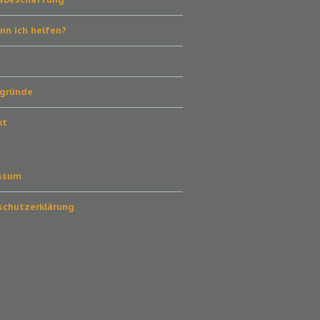
nn ich helfen?
!
rgründe
kt
ssum
schutzerklärung