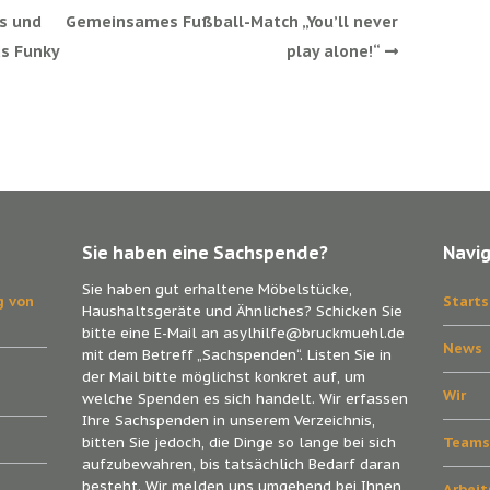
is und
Gemeinsames Fußball-Match „You’ll never
s Funky
play alone!“
Sie haben eine Sachspende?
Navi
Sie haben gut erhaltene Möbelstücke,
g von
Starts
Haushaltsgeräte und Ähnliches? Schicken Sie
bitte eine E-Mail an asylhilfe@bruckmuehl.de
News
mit dem Betreff „Sachspenden“. Listen Sie in
der Mail bitte möglichst konkret auf, um
Wir
welche Spenden es sich handelt. Wir erfassen
Ihre Sachspenden in unserem Verzeichnis,
bitten Sie jedoch, die Dinge so lange bei sich
Team
aufzubewahren, bis tatsächlich Bedarf daran
besteht. Wir melden uns umgehend bei Ihnen,
Arbei