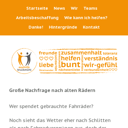
Startseite
News
Wir
Teams
Arbeitsbeschaffung
Wie kann ich helfen?
Danke!
Hintergründe
Kontakt
Große Nachfrage nach alten Rädern
Wer spendet gebrauchte Fahrräder?
Noch sieht das Wetter eher nach Schlitten