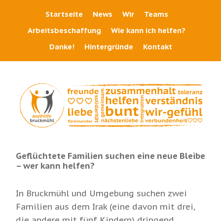
Startseite
News
Wir
Teams
Arbeitsbeschaffung
Wie kann ich helfen?
Danke!
Hintergründe
Kontakt
Geflüchtete Familien suchen eine neue Bleibe
– wer kann helfen?
In Bruckmühl und Umgebung suchen zwei
Familien aus dem Irak (eine davon mit drei,
die andere mit fünf Kindern) dringend